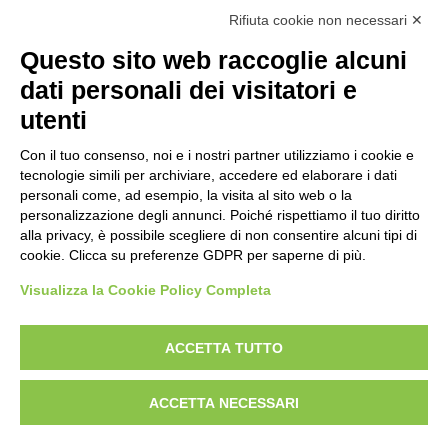
Trattorini Rider Husqvarna
(25)
Rifiuta cookie non necessari ✕
Trattorini Rider Husqvarna - Accessori
(27)
Questo sito web raccoglie alcuni
Trattorini Rider Husqvarna - Piatti di taglio
(6)
dati personali dei visitatori e
Trinciasarmenti
(25)
utenti
Trinciatutto Trattorino
(7)
Con il tuo consenso, noi e i nostri partner utilizziamo i cookie e
tecnologie simili per archiviare, accedere ed elaborare i dati
Troncarami manuali
(3)
personali come, ad esempio, la visita al sito web o la
personalizzazione degli annunci. Poiché rispettiamo il tuo diritto
Troncatrici a catena diamanta
(0)
alla privacy, è possibile scegliere di non consentire alcuni tipi di
cookie. Clicca su preferenze GDPR per saperne di più.
Troncatrici Manuali Elettriche
(2)
Visualizza la Cookie Policy Completa
Turbine da neve
(0)
Utensili Husqvrna Forestali
(12)
ACCETTA TUTTO
Verricelli a scoppio
(12)
ACCETTA NECESSARI
Verricelli elettrici
(9)
Zappette Decespugliatori
(1)