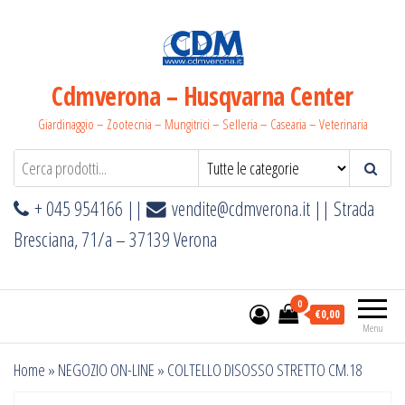
Salta
e
vai
al
Cdmverona – Husqvarna Center
contenuto
Giardinaggio – Zootecnia – Mungitrici – Selleria – Casearia – Veterinaria
+ 045 954166 ||
vendite@cdmverona.it
|| Strada
Bresciana, 71/a – 37139 Verona
0
€0,00
Menu
Home
»
NEGOZIO ON-LINE
»
COLTELLO DISOSSO STRETTO CM.18