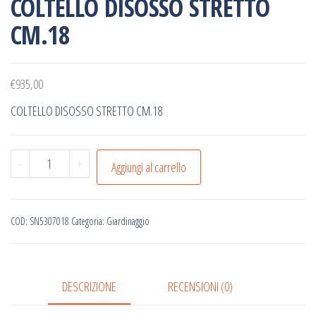
COLTELLO DISOSSO STRETTO
CM.18
€
935,00
COLTELLO DISOSSO STRETTO CM.18
COLTELLO
-
+
Aggiungi al carrello
DISOSSO
STRETTO
CM.18
COD:
SN5307018
Categoria:
Giardinaggio
quantità
DESCRIZIONE
RECENSIONI (0)