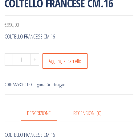
COLTELLO FRANCESE CM.16
€
990,00
COLTELLO FRANCESE CM.16
COLTELLO
-
+
Aggiungi al carrello
FRANCESE
CM.16
quantità
COD:
SN5309016
Categoria:
Giardinaggio
DESCRIZIONE
RECENSIONI (0)
COLTELLO FRANCESE CM.16