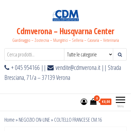
Salta
e
vai
al
Cdmverona – Husqvarna Center
contenuto
Giardinaggio – Zootecnia – Mungitrici – Selleria – Casearia – Veterinaria
+ 045 954166 ||
vendite@cdmverona.it
|| Strada
Bresciana, 71/a – 37139 Verona
0
€0,00
Menu
Home
»
NEGOZIO ON-LINE
»
COLTELLO FRANCESE CM.16