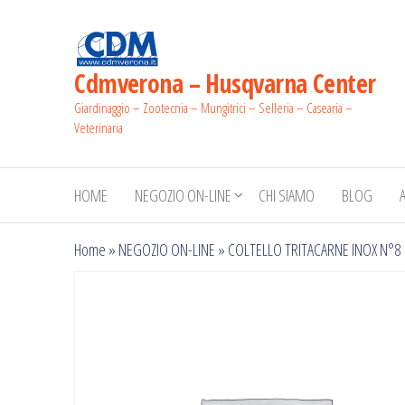
Salta
e
vai
Cdmverona – Husqvarna Center
al
Giardinaggio – Zootecnia – Mungitrici – Selleria – Casearia –
contenuto
Veterinaria
HOME
NEGOZIO ON-LINE
CHI SIAMO
BLOG
Home
»
NEGOZIO ON-LINE
»
COLTELLO TRITACARNE INOX N°8