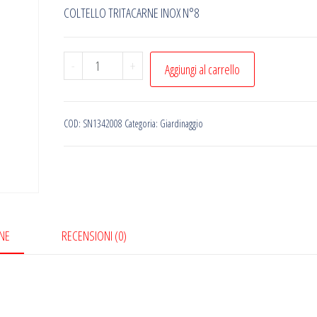
COLTELLO TRITACARNE INOX N°8
COLTELLO
-
+
Aggiungi al carrello
TRITACARNE
INOX
N°8
COD:
SN1342008
Categoria:
Giardinaggio
quantità
NE
RECENSIONI (0)