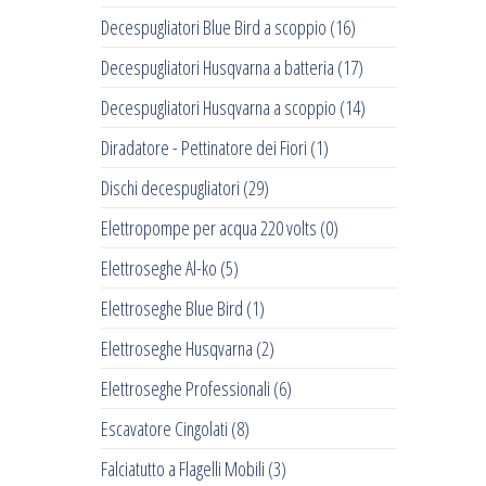
Decespugliatori Blue Bird a scoppio
(16)
Decespugliatori Husqvarna a batteria
(17)
Decespugliatori Husqvarna a scoppio
(14)
Diradatore - Pettinatore dei Fiori
(1)
Dischi decespugliatori
(29)
Elettropompe per acqua 220 volts
(0)
Elettroseghe Al-ko
(5)
Elettroseghe Blue Bird
(1)
Elettroseghe Husqvarna
(2)
Elettroseghe Professionali
(6)
Escavatore Cingolati
(8)
Falciatutto a Flagelli Mobili
(3)