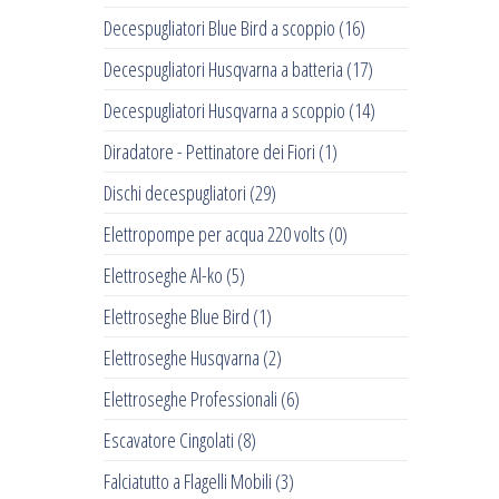
Decespugliatori Blue Bird a scoppio
(16)
Decespugliatori Husqvarna a batteria
(17)
Decespugliatori Husqvarna a scoppio
(14)
Diradatore - Pettinatore dei Fiori
(1)
Dischi decespugliatori
(29)
Elettropompe per acqua 220 volts
(0)
Elettroseghe Al-ko
(5)
Elettroseghe Blue Bird
(1)
Elettroseghe Husqvarna
(2)
Elettroseghe Professionali
(6)
Escavatore Cingolati
(8)
Falciatutto a Flagelli Mobili
(3)