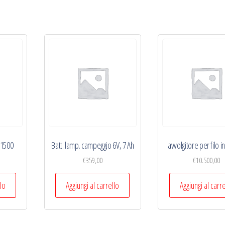
x1500
Batt. lamp. campeggio 6V, 7 Ah
avvolgitore per filo i
€
359,00
€
10.500,00
llo
Aggiungi al carrello
Aggiungi al carr