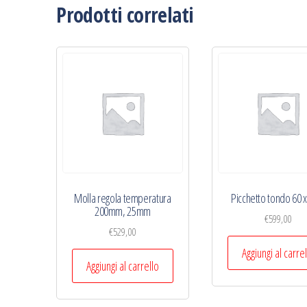
Prodotti correlati
Molla regola temperatura
Picchetto tondo 60 
200mm, 25mm
€
599,00
€
529,00
Aggiungi al carre
Aggiungi al carrello