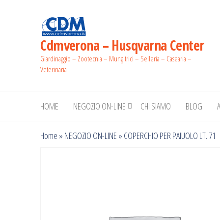
Salta
e
vai
Cdmverona – Husqvarna Center
al
Giardinaggio – Zootecnia – Mungitrici – Selleria – Casearia –
contenuto
Veterinaria
HOME
NEGOZIO ON-LINE
CHI SIAMO
BLOG
Home
»
NEGOZIO ON-LINE
»
COPERCHIO PER PAIUOLO LT. 71