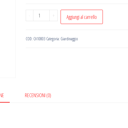
COPERCHIO
-
+
Aggiungi al carrello
PER
PAIUOLO
LT.
COD:
CA10803
Categoria:
Giardinaggio
71
quantità
NE
RECENSIONI (0)