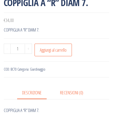
COPPIGLIA A “R” DIAM 7.
€
34,00
COPPIGLIA A “R” DIAM 7.
COPPIGLIA
-
+
Aggiungi al carrello
A
"R"
DIAM
COD:
BC70
Categoria:
Giardinaggio
7.
quantità
DESCRIZIONE
RECENSIONI (0)
COPPIGLIA A “R” DIAM 7.