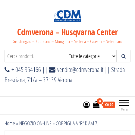
Salta
e
vai
al
Cdmverona – Husqvarna Center
contenuto
Giardinaggio – Zootecnia – Mungitrici – Selleria – Casearia – Veterinaria
+ 045 954166 ||
vendite@cdmverona.it
|| Strada
Bresciana, 71/a – 37139 Verona
0
€0,00
Menu
Home
»
NEGOZIO ON-LINE
»
COPPIGLIA A “R” DIAM 7.