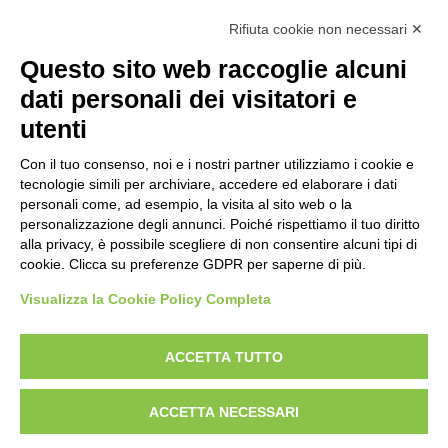
Trattorini Rider Husqvarna
(25)
Rifiuta cookie non necessari ✕
Trattorini Rider Husqvarna - Accessori
(27)
Questo sito web raccoglie alcuni
Trattorini Rider Husqvarna - Piatti di taglio
(6)
dati personali dei visitatori e
Trinciasarmenti
(25)
utenti
Trinciatutto Trattorino
(7)
Con il tuo consenso, noi e i nostri partner utilizziamo i cookie e
tecnologie simili per archiviare, accedere ed elaborare i dati
Troncarami manuali
(3)
personali come, ad esempio, la visita al sito web o la
personalizzazione degli annunci. Poiché rispettiamo il tuo diritto
Troncatrici a catena diamanta
(0)
alla privacy, è possibile scegliere di non consentire alcuni tipi di
cookie. Clicca su preferenze GDPR per saperne di più.
Troncatrici Manuali Elettriche
(2)
Visualizza la Cookie Policy Completa
Turbine da neve
(0)
Utensili Husqvrna Forestali
(12)
ACCETTA TUTTO
Verricelli a scoppio
(12)
ACCETTA NECESSARI
Verricelli elettrici
(9)