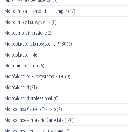
Micronizzatore per diserbo
(3)
Motocarriola -Transporter - Dumper
(17)
Motocarriole Eurosystems
(8)
Motocarriole irrorazione
(2)
Motocoltivatore Eurosystems P 130
(8)
Motocoltivatori
(46)
Motocompressori
(26)
Motofalciatrice Eurosystems P 130
(9)
Motofalciatrici
(21)
Motofalciatrici professionali
(0)
Motopompa Carrello Trainato
(9)
Motopompe - Irroratrici Carrellate
(140)
Motopompe per acqua irrigazione
(7)