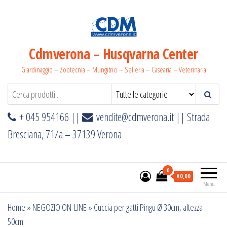
Salta
e
vai
al
Cdmverona – Husqvarna Center
contenuto
Giardinaggio – Zootecnia – Mungitrici – Selleria – Casearia – Veterinaria
+ 045 954166 ||
vendite@cdmverona.it
|| Strada
Bresciana, 71/a – 37139 Verona
0
€0,00
Menu
Home
»
NEGOZIO ON-LINE
»
Cuccia per gatti Pingu Ø 30cm, altezza
50cm