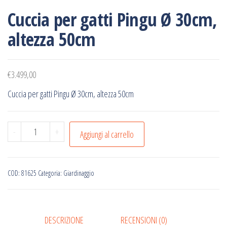
Cuccia per gatti Pingu Ø 30cm,
altezza 50cm
€
3.499,00
Cuccia per gatti Pingu Ø 30cm, altezza 50cm
Cuccia
-
+
Aggiungi al carrello
per
gatti
Pingu
COD:
81625
Categoria:
Giardinaggio
Ø
30cm,
altezza
DESCRIZIONE
RECENSIONI (0)