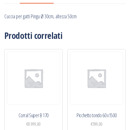
50cm
quantità
Cuccia per gatti Pingu Ø 30cm, altezza 50cm
Prodotti correlati
Corral Super B 170
Picchetto tondo 60 x1500
€
8.999,00
€
599,00