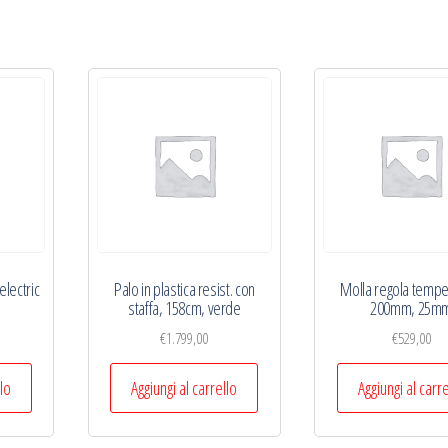
electric
Palo in plastica resist. con
Molla regola tempe
staffa, 158cm, verde
200mm, 25m
€
1.799,00
€
529,00
llo
Aggiungi al carrello
Aggiungi al carr