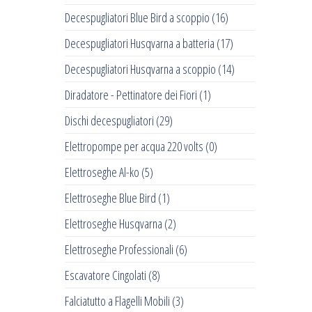
Decespugliatori Blue Bird a scoppio
(16)
Decespugliatori Husqvarna a batteria
(17)
Decespugliatori Husqvarna a scoppio
(14)
Diradatore - Pettinatore dei Fiori
(1)
Dischi decespugliatori
(29)
Elettropompe per acqua 220 volts
(0)
Elettroseghe Al-ko
(5)
Elettroseghe Blue Bird
(1)
Elettroseghe Husqvarna
(2)
Elettroseghe Professionali
(6)
Escavatore Cingolati
(8)
Falciatutto a Flagelli Mobili
(3)