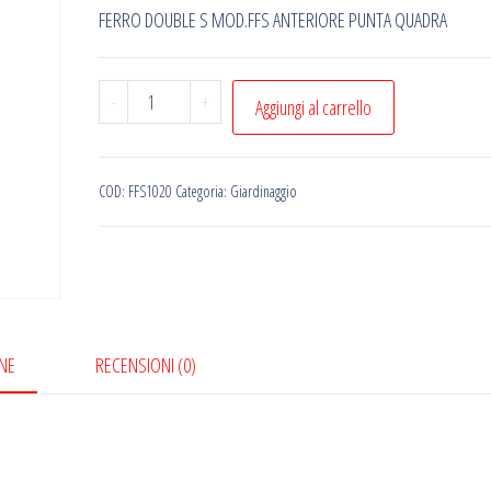
FERRO DOUBLE S MOD.FFS ANTERIORE PUNTA QUADRA
FERRO
-
+
Aggiungi al carrello
DOUBLE
S
MOD.FFS
COD:
FFS1020
Categoria:
Giardinaggio
ANTERIORE
PUNTA
QUADRA
quantità
NE
RECENSIONI (0)