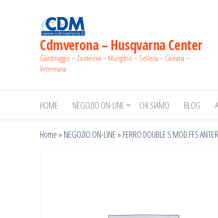
Salta
e
vai
Cdmverona – Husqvarna Center
al
Giardinaggio – Zootecnia – Mungitrici – Selleria – Casearia –
contenuto
Veterinaria
HOME
NEGOZIO ON-LINE
CHI SIAMO
BLOG
Home
»
NEGOZIO ON-LINE
»
FERRO DOUBLE S MOD.FFS ANTE