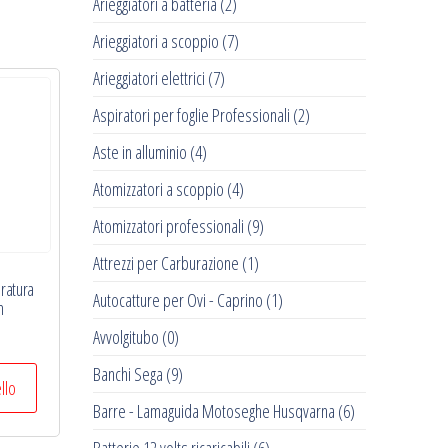
Arieggiatori a batteria
(2)
Arieggiatori a scoppio
(7)
Arieggiatori elettrici
(7)
Aspiratori per foglie Professionali
(2)
Aste in alluminio
(4)
Atomizzatori a scoppio
(4)
Atomizzatori professionali
(9)
Attrezzi per Carburazione
(1)
ratura
Autocatture per Ovi - Caprino
(1)
m
Avvolgitubo
(0)
Banchi Sega
(9)
ello
Barre - Lamaguida Motoseghe Husqvarna
(6)