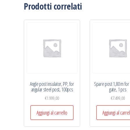
Prodotti correlati
Angle post insulator, PP, for
Spare post 1,80 m for 
angular steel post, 100pcs
gate, 1 pcs
€
1.999,00
€
7.499,00
Aggiungi al carrello
Aggiungi al carre