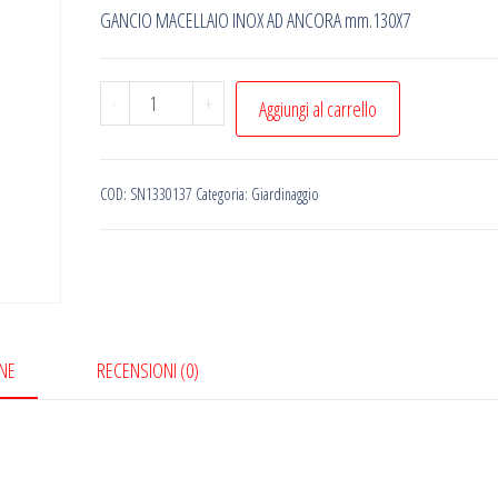
GANCIO MACELLAIO INOX AD ANCORA mm.130X7
GANCIO
-
+
Aggiungi al carrello
MACELLAIO
INOX
AD
COD:
SN1330137
Categoria:
Giardinaggio
ANCORA
mm.130X7
quantità
NE
RECENSIONI (0)