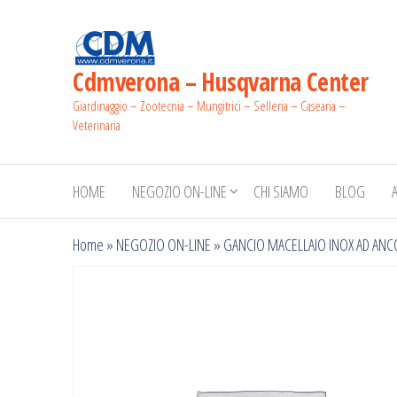
Salta
e
vai
Cdmverona – Husqvarna Center
al
Giardinaggio – Zootecnia – Mungitrici – Selleria – Casearia –
contenuto
Veterinaria
HOME
NEGOZIO ON-LINE
CHI SIAMO
BLOG
Home
»
NEGOZIO ON-LINE
»
GANCIO MACELLAIO INOX AD ANC