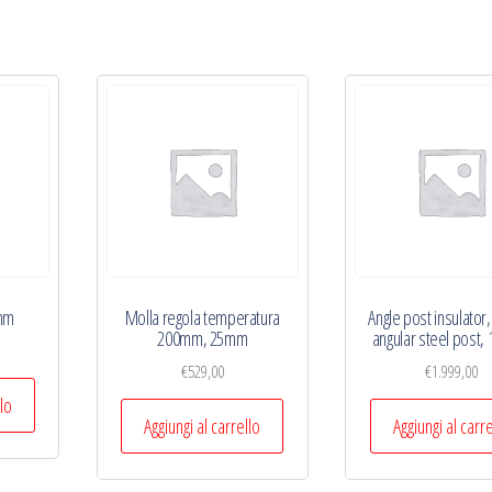
 mm
Molla regola temperatura
Angle post insulator,
200mm, 25mm
angular steel post,
€
529,00
€
1.999,00
llo
Aggiungi al carrello
Aggiungi al carr