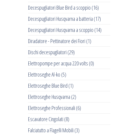
Decespugliatori Blue Bird a scoppio
(16)
Decespugliatori Husqvarna a batteria
(17)
Decespugliatori Husqvarna a scoppio
(14)
Diradatore - Pettinatore dei Fiori
(1)
Dischi decespugliatori
(29)
Elettropompe per acqua 220 volts
(0)
Elettroseghe Al-ko
(5)
Elettroseghe Blue Bird
(1)
Elettroseghe Husqvarna
(2)
Elettroseghe Professionali
(6)
Escavatore Cingolati
(8)
Falciatutto a Flagelli Mobili
(3)