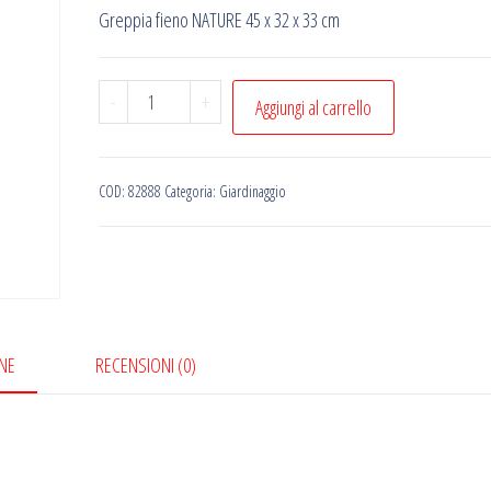
Greppia fieno NATURE 45 x 32 x 33 cm
Greppia
-
+
Aggiungi al carrello
fieno
NATURE
45
COD:
82888
Categoria:
Giardinaggio
x
32
x
33
cm
NE
RECENSIONI (0)
quantità