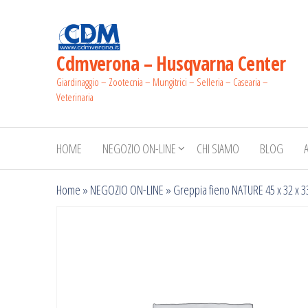
Salta
e
vai
Cdmverona – Husqvarna Center
al
Giardinaggio – Zootecnia – Mungitrici – Selleria – Casearia –
contenuto
Veterinaria
HOME
NEGOZIO ON-LINE
CHI SIAMO
BLOG
Home
»
NEGOZIO ON-LINE
»
Greppia fieno NATURE 45 x 32 x 3