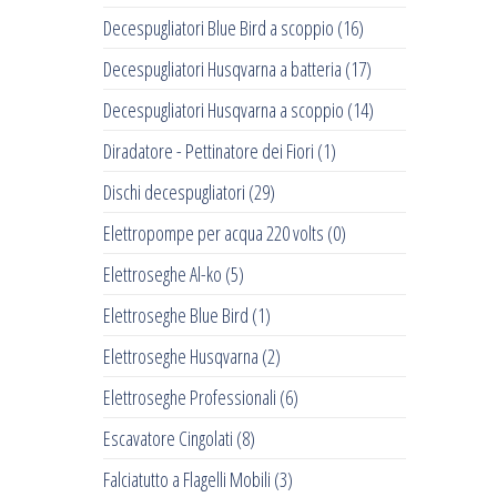
Decespugliatori Blue Bird a scoppio
(16)
Decespugliatori Husqvarna a batteria
(17)
Decespugliatori Husqvarna a scoppio
(14)
Diradatore - Pettinatore dei Fiori
(1)
Dischi decespugliatori
(29)
Elettropompe per acqua 220 volts
(0)
Elettroseghe Al-ko
(5)
Elettroseghe Blue Bird
(1)
Elettroseghe Husqvarna
(2)
Elettroseghe Professionali
(6)
Escavatore Cingolati
(8)
Falciatutto a Flagelli Mobili
(3)