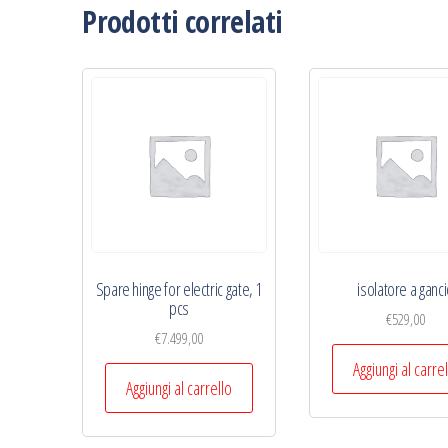
Prodotti correlati
Spare hinge for electric gate, 1
isolatore a ganc
pcs
€
529,00
€
7.499,00
Aggiungi al carre
Aggiungi al carrello