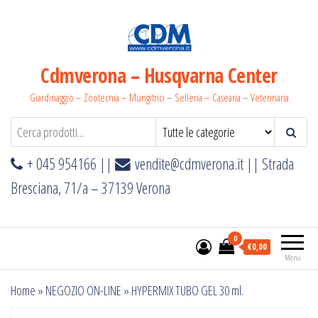
Salta
e
vai
al
Cdmverona – Husqvarna Center
contenuto
Giardinaggio – Zootecnia – Mungitrici – Selleria – Casearia – Veterinaria
+ 045 954166 ||
vendite@cdmverona.it
|| Strada
Bresciana, 71/a – 37139 Verona
0
€0,00
Menu
Home
»
NEGOZIO ON-LINE
»
HYPERMIX TUBO GEL 30 ml.