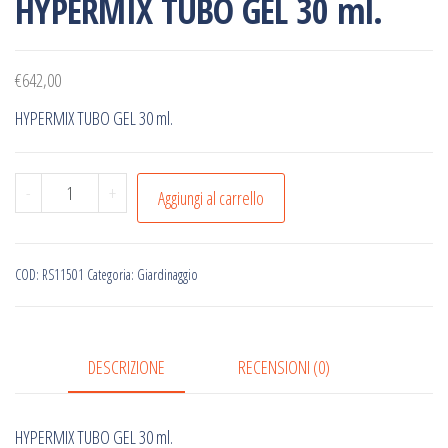
HYPERMIX TUBO GEL 30 ml.
€
642,00
HYPERMIX TUBO GEL 30 ml.
HYPERMIX
-
+
Aggiungi al carrello
TUBO
GEL
30
COD:
RS11501
Categoria:
Giardinaggio
ml.
quantità
DESCRIZIONE
RECENSIONI (0)
HYPERMIX TUBO GEL 30 ml.