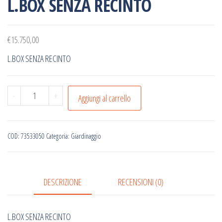
L.BOX SENZA RECINTO
€
15.750,00
L.BOX SENZA RECINTO
L.BOX
-
+
Aggiungi al carrello
SENZA
RECINTO
quantità
COD:
73533050
Categoria:
Giardinaggio
DESCRIZIONE
RECENSIONI (0)
L.BOX SENZA RECINTO