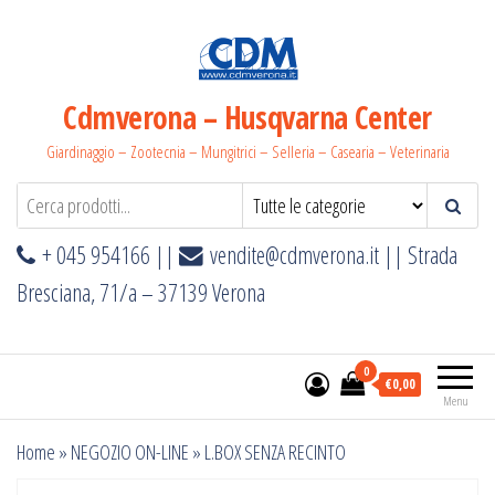
Salta
e
vai
al
Cdmverona – Husqvarna Center
contenuto
Giardinaggio – Zootecnia – Mungitrici – Selleria – Casearia – Veterinaria
+ 045 954166 ||
vendite@cdmverona.it
|| Strada
Bresciana, 71/a – 37139 Verona
0
€0,00
Menu
Home
»
NEGOZIO ON-LINE
»
L.BOX SENZA RECINTO