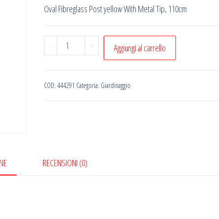
Oval Fibreglass Post yellow With Metal Tip, 110cm
Oval
-
+
Aggiungi al carrello
Fibreglass
Post
yellow
COD:
444291
Categoria:
Giardinaggio
With
Metal
Tip,
110cm
quantità
NE
RECENSIONI (0)