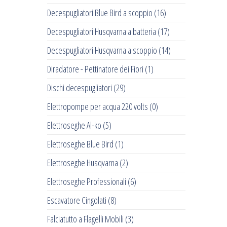
Decespugliatori Blue Bird a scoppio
(16)
Decespugliatori Husqvarna a batteria
(17)
Decespugliatori Husqvarna a scoppio
(14)
Diradatore - Pettinatore dei Fiori
(1)
Dischi decespugliatori
(29)
Elettropompe per acqua 220 volts
(0)
Elettroseghe Al-ko
(5)
Elettroseghe Blue Bird
(1)
Elettroseghe Husqvarna
(2)
Elettroseghe Professionali
(6)
Escavatore Cingolati
(8)
Falciatutto a Flagelli Mobili
(3)