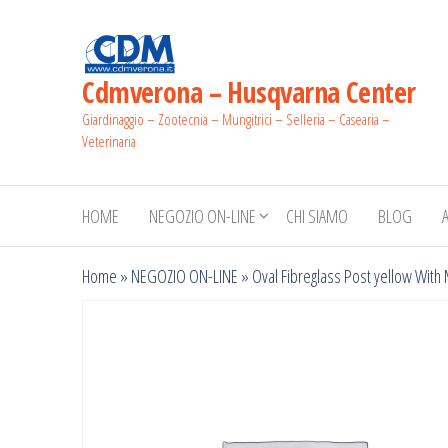
Salta
e
vai
Cdmverona – Husqvarna Center
al
Giardinaggio – Zootecnia – Mungitrici – Selleria – Casearia –
contenuto
Veterinaria
HOME
NEGOZIO ON-LINE
CHI SIAMO
BLOG
Home
»
NEGOZIO ON-LINE
»
Oval Fibreglass Post yellow With