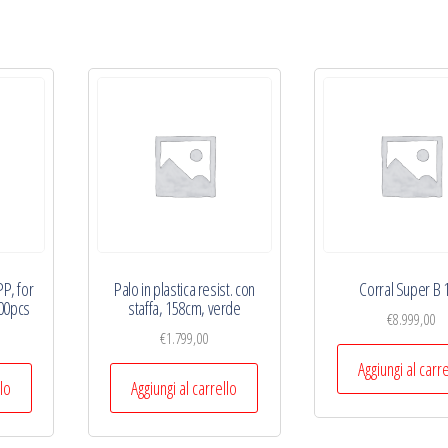
PP, for
Palo in plastica resist. con
Corral Super B 
100pcs
staffa, 158cm, verde
€
8.999,00
€
1.799,00
Aggiungi al carr
llo
Aggiungi al carrello