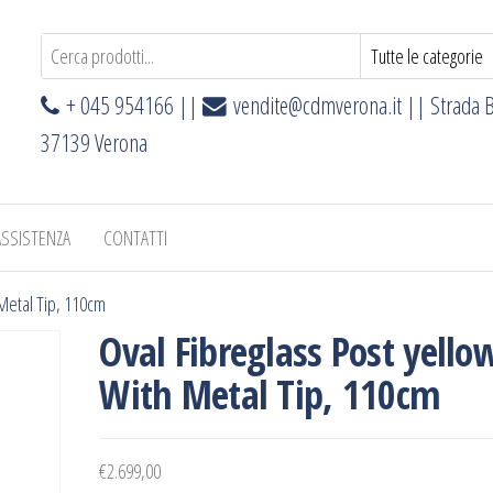
+ 045 954166 ||
vendite@cdmverona.it
|| Strada B
37139 Verona
ASSISTENZA
CONTATTI
 Metal Tip, 110cm
Oval Fibreglass Post yello
With Metal Tip, 110cm
€
2.699,00