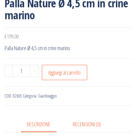
Palla Nature Ø 4,5 cm in crine
marino
€
199,00
Palla Nature Ø 4,5 cm in crine marino
Palla
-
+
Aggiungi al carrello
Nature
Ø
4,5
COD:
82665
Categoria:
Giardinaggio
cm
in
crine
DESCRIZIONE
RECENSIONI (0)
marino