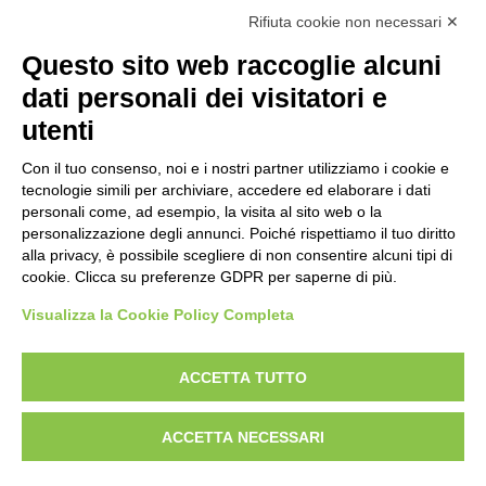
Trattorini Rider Husqvarna
(25)
Rifiuta cookie non necessari ✕
Trattorini Rider Husqvarna - Accessori
(27)
Questo sito web raccoglie alcuni
Trattorini Rider Husqvarna - Piatti di taglio
(6)
dati personali dei visitatori e
Trinciasarmenti
(25)
utenti
Trinciatutto Trattorino
(7)
Con il tuo consenso, noi e i nostri partner utilizziamo i cookie e
tecnologie simili per archiviare, accedere ed elaborare i dati
Troncarami manuali
(3)
personali come, ad esempio, la visita al sito web o la
personalizzazione degli annunci. Poiché rispettiamo il tuo diritto
Troncatrici a catena diamanta
(0)
alla privacy, è possibile scegliere di non consentire alcuni tipi di
cookie. Clicca su preferenze GDPR per saperne di più.
Troncatrici Manuali Elettriche
(2)
Visualizza la Cookie Policy Completa
Turbine da neve
(0)
Utensili Husqvrna Forestali
(12)
ACCETTA TUTTO
Verricelli a scoppio
(12)
ACCETTA NECESSARI
Verricelli elettrici
(9)
Zappette Decespugliatori
(1)