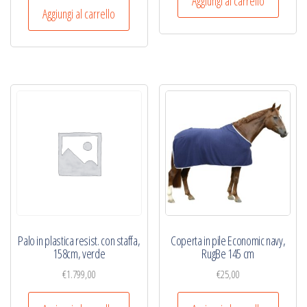
Aggiungi al carrello
Aggiungi al carrello
Palo in plastica resist. con staffa,
Coperta in pile Economic navy,
158cm, verde
RugBe 145 cm
€
1.799,00
€
25,00