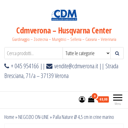
Salta
e
vai
al
Cdmverona – Husqvarna Center
contenuto
Giardinaggio – Zootecnia – Mungitrici – Selleria – Casearia – Veterinaria
+ 045 954166 ||
vendite@cdmverona.it
|| Strada
Bresciana, 71/a – 37139 Verona
0
€0,00
Menu
Home
»
NEGOZIO ON-LINE
»
Palla Nature Ø 4,5 cm in crine marino