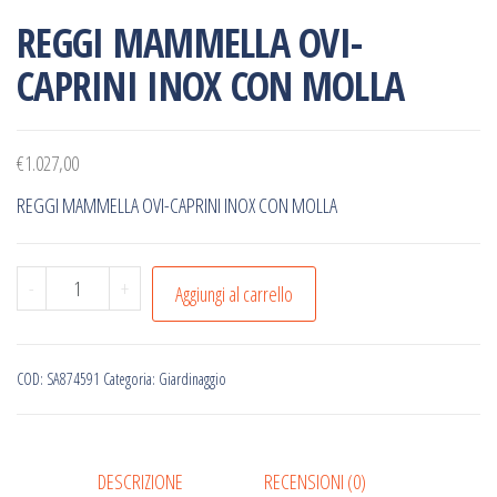
REGGI MAMMELLA OVI-
CAPRINI INOX CON MOLLA
€
1.027,00
REGGI MAMMELLA OVI-CAPRINI INOX CON MOLLA
REGGI
-
+
Aggiungi al carrello
MAMMELLA
OVI-
CAPRINI
COD:
SA874591
Categoria:
Giardinaggio
INOX
CON
MOLLA
DESCRIZIONE
RECENSIONI (0)