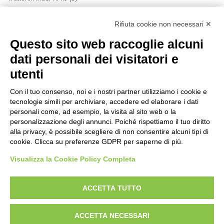
Trattorini Rider Husqvarna
(25)
Rifiuta cookie non necessari ✕
Trattorini Rider Husqvarna - Accessori
(27)
Questo sito web raccoglie alcuni
Trattorini Rider Husqvarna - Piatti di taglio
(6)
dati personali dei visitatori e
Trinciasarmenti
(25)
utenti
Trinciatutto Trattorino
(7)
Con il tuo consenso, noi e i nostri partner utilizziamo i cookie e
tecnologie simili per archiviare, accedere ed elaborare i dati
Troncarami manuali
(3)
personali come, ad esempio, la visita al sito web o la
personalizzazione degli annunci. Poiché rispettiamo il tuo diritto
Troncatrici a catena diamanta
(0)
alla privacy, è possibile scegliere di non consentire alcuni tipi di
cookie. Clicca su preferenze GDPR per saperne di più.
Troncatrici Manuali Elettriche
(2)
Visualizza la Cookie Policy Completa
Turbine da neve
(0)
Utensili Husqvrna Forestali
(12)
ACCETTA TUTTO
Verricelli a scoppio
(12)
ACCETTA NECESSARI
Verricelli elettrici
(9)