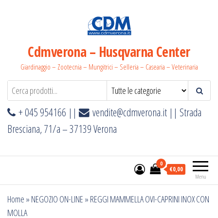
Salta
e
vai
al
Cdmverona – Husqvarna Center
contenuto
Giardinaggio – Zootecnia – Mungitrici – Selleria – Casearia – Veterinaria
+ 045 954166 ||
vendite@cdmverona.it
|| Strada
Bresciana, 71/a – 37139 Verona
0
€0,00
Menu
Home
»
NEGOZIO ON-LINE
»
REGGI MAMMELLA OVI-CAPRINI INOX CON
MOLLA