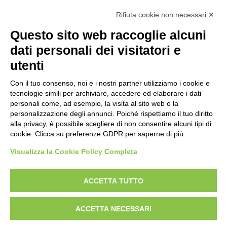
Trattorini Rider Husqvarna
(25)
Rifiuta cookie non necessari ✕
Trattorini Rider Husqvarna - Accessori
(27)
Questo sito web raccoglie alcuni
Trattorini Rider Husqvarna - Piatti di taglio
(6)
dati personali dei visitatori e
Trinciasarmenti
(25)
utenti
Trinciatutto Trattorino
(7)
Con il tuo consenso, noi e i nostri partner utilizziamo i cookie e
tecnologie simili per archiviare, accedere ed elaborare i dati
Troncarami manuali
(3)
personali come, ad esempio, la visita al sito web o la
personalizzazione degli annunci. Poiché rispettiamo il tuo diritto
Troncatrici a catena diamanta
(0)
alla privacy, è possibile scegliere di non consentire alcuni tipi di
cookie. Clicca su preferenze GDPR per saperne di più.
Troncatrici Manuali Elettriche
(2)
Visualizza la Cookie Policy Completa
Turbine da neve
(0)
Utensili Husqvrna Forestali
(12)
ACCETTA TUTTO
Verricelli a scoppio
(12)
ACCETTA NECESSARI
Verricelli elettrici
(9)