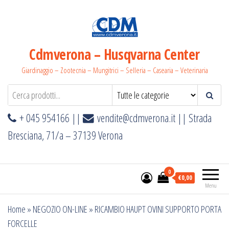
Salta
e
vai
al
Cdmverona – Husqvarna Center
contenuto
Giardinaggio – Zootecnia – Mungitrici – Selleria – Casearia – Veterinaria
+ 045 954166 ||
vendite@cdmverona.it
|| Strada
Bresciana, 71/a – 37139 Verona
0
€0,00
Menu
Home
»
NEGOZIO ON-LINE
»
RICAMBIO HAUPT OVINI SUPPORTO PORTA
FORCELLE