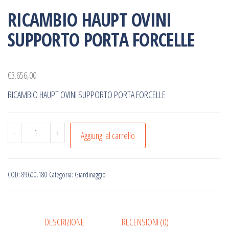
RICAMBIO HAUPT OVINI
SUPPORTO PORTA FORCELLE
€
3.656,00
RICAMBIO HAUPT OVINI SUPPORTO PORTA FORCELLE
RICAMBIO
-
+
Aggiungi al carrello
HAUPT
OVINI
SUPPORTO
COD:
89600.180
Categoria:
Giardinaggio
PORTA
FORCELLE
quantità
DESCRIZIONE
RECENSIONI (0)