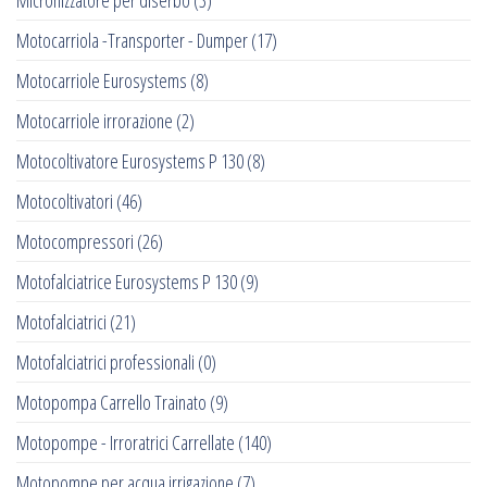
Micronizzatore per diserbo
(3)
Motocarriola -Transporter - Dumper
(17)
Motocarriole Eurosystems
(8)
Motocarriole irrorazione
(2)
Motocoltivatore Eurosystems P 130
(8)
Motocoltivatori
(46)
Motocompressori
(26)
Motofalciatrice Eurosystems P 130
(9)
Motofalciatrici
(21)
Motofalciatrici professionali
(0)
Motopompa Carrello Trainato
(9)
Motopompe - Irroratrici Carrellate
(140)
Motopompe per acqua irrigazione
(7)