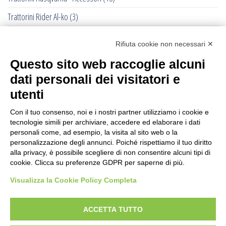
Trattorini Rider Al-ko
(3)
Trattorini Rider Husqvarna
(25)
Rifiuta cookie non necessari ✕
Trattorini Rider Husqvarna - Accessori
(27)
Questo sito web raccoglie alcuni
Trattorini Rider Husqvarna - Piatti di taglio
(6)
dati personali dei visitatori e
Trinciasarmenti
(25)
utenti
Trinciatutto Trattorino
(7)
Con il tuo consenso, noi e i nostri partner utilizziamo i cookie e
tecnologie simili per archiviare, accedere ed elaborare i dati
Troncarami manuali
(3)
personali come, ad esempio, la visita al sito web o la
personalizzazione degli annunci. Poiché rispettiamo il tuo diritto
Troncatrici a catena diamanta
(0)
alla privacy, è possibile scegliere di non consentire alcuni tipi di
cookie. Clicca su preferenze GDPR per saperne di più.
Troncatrici Manuali Elettriche
(2)
Visualizza la Cookie Policy Completa
Turbine da neve
(0)
Utensili Husqvrna Forestali
(12)
ACCETTA TUTTO
Verricelli a scoppio
(12)