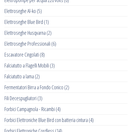
Elettropompe per acqua 220 volts
(0)
Elettroseghe Al-ko
(5)
Elettroseghe Blue Bird
(1)
Elettroseghe Husqvarna
(2)
Elettroseghe Professionali
(6)
Escavatore Cingolati
(8)
Falciatutto a Flagelli Mobili
(3)
Falciatutto a lama
(2)
Fermentatori Birra a Fondo Conico
(2)
Fili Decespugliatori
(3)
Forbici Campagnola - Ricambi
(4)
Forbici Elettroniche Blue Bird con batteria cintura
(4)
Forbici Elettroniche Cordless
(14)