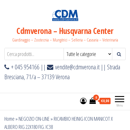
Salta
e
vai
al
Cdmverona – Husqvarna Center
contenuto
Giardinaggio – Zootecnia – Mungitrici – Selleria – Casearia – Veterinaria
+ 045 954166 ||
vendite@cdmverona.it
|| Strada
Bresciana, 71/a – 37139 Verona
0
€0,00
Menu
Home
»
NEGOZIO ON-LINE
»
RICAMBIO HEINIG ICON MANICOT X
ALBERO RIG 22X180 FIG. IC38