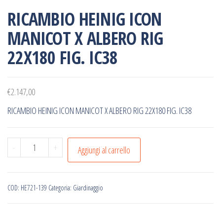
RICAMBIO HEINIG ICON
MANICOT X ALBERO RIG
22X180 FIG. IC38
€
2.147,00
RICAMBIO HEINIG ICON MANICOT X ALBERO RIG 22X180 FIG. IC38
RICAMBIO
-
+
Aggiungi al carrello
HEINIG
ICON
MANICOT
COD:
HE721-139
Categoria:
Giardinaggio
X
ALBERO