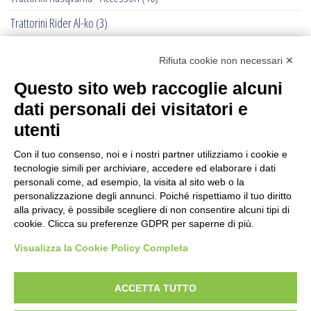
Trattorini Rider Al-ko
(3)
Trattorini Rider Husqvarna
(25)
Rifiuta cookie non necessari ✕
Trattorini Rider Husqvarna - Accessori
(27)
Questo sito web raccoglie alcuni
Trattorini Rider Husqvarna - Piatti di taglio
(6)
dati personali dei visitatori e
Trinciasarmenti
(25)
utenti
Trinciatutto Trattorino
(7)
Con il tuo consenso, noi e i nostri partner utilizziamo i cookie e
tecnologie simili per archiviare, accedere ed elaborare i dati
Troncarami manuali
(3)
personali come, ad esempio, la visita al sito web o la
personalizzazione degli annunci. Poiché rispettiamo il tuo diritto
Troncatrici a catena diamanta
(0)
alla privacy, è possibile scegliere di non consentire alcuni tipi di
cookie. Clicca su preferenze GDPR per saperne di più.
Troncatrici Manuali Elettriche
(2)
Visualizza la Cookie Policy Completa
Turbine da neve
(0)
Utensili Husqvrna Forestali
(12)
ACCETTA TUTTO
Verricelli a scoppio
(12)