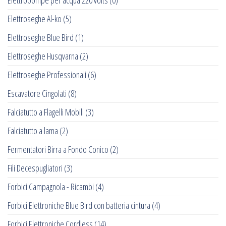
Elettropompe per acqua 220 volts
(0)
Elettroseghe Al-ko
(5)
Elettroseghe Blue Bird
(1)
Elettroseghe Husqvarna
(2)
Elettroseghe Professionali
(6)
Escavatore Cingolati
(8)
Falciatutto a Flagelli Mobili
(3)
Falciatutto a lama
(2)
Fermentatori Birra a Fondo Conico
(2)
Fili Decespugliatori
(3)
Forbici Campagnola - Ricambi
(4)
Forbici Elettroniche Blue Bird con batteria cintura
(4)
Forbici Elettroniche Cordless
(14)