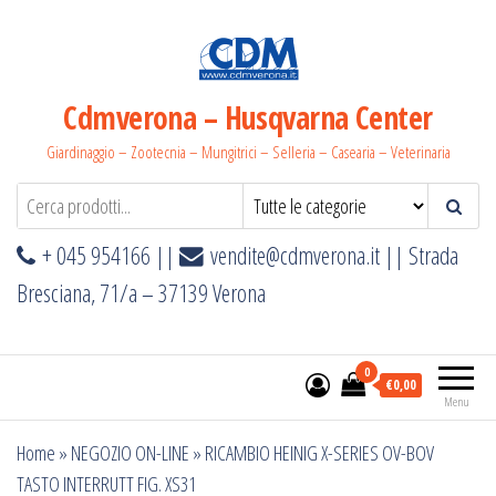
Salta
e
vai
al
Cdmverona – Husqvarna Center
contenuto
Giardinaggio – Zootecnia – Mungitrici – Selleria – Casearia – Veterinaria
+ 045 954166 ||
vendite@cdmverona.it
|| Strada
Bresciana, 71/a – 37139 Verona
0
€0,00
Menu
Home
»
NEGOZIO ON-LINE
»
RICAMBIO HEINIG X-SERIES OV-BOV
TASTO INTERRUTT FIG. XS31