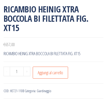
RICAMBIO HEINIG XTRA
BOCCOLA BI FILETTATA FIG.
XT15
€
657,00
RICAMBIO HEINIG XTRA BOCCOLA BI FILETTATA FIG. XT15
RICAMBIO
-
+
Aggiungi al carrello
HEINIG
XTRA
BOCCOLA
COD:
HE721-110B
Categoria:
Giardinaggio
BI
FILETTATA