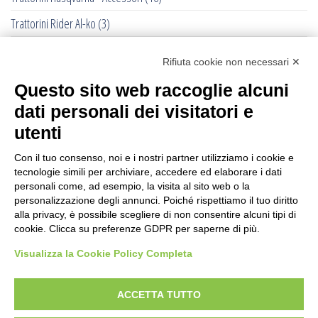
Trattorini Rider Al-ko
(3)
Trattorini Rider Husqvarna
(25)
Rifiuta cookie non necessari ✕
Trattorini Rider Husqvarna - Accessori
(27)
Questo sito web raccoglie alcuni
Trattorini Rider Husqvarna - Piatti di taglio
(6)
dati personali dei visitatori e
Trinciasarmenti
(25)
utenti
Trinciatutto Trattorino
(7)
Con il tuo consenso, noi e i nostri partner utilizziamo i cookie e
tecnologie simili per archiviare, accedere ed elaborare i dati
Troncarami manuali
(3)
personali come, ad esempio, la visita al sito web o la
personalizzazione degli annunci. Poiché rispettiamo il tuo diritto
Troncatrici a catena diamanta
(0)
alla privacy, è possibile scegliere di non consentire alcuni tipi di
cookie. Clicca su preferenze GDPR per saperne di più.
Troncatrici Manuali Elettriche
(2)
Visualizza la Cookie Policy Completa
Turbine da neve
(0)
Utensili Husqvrna Forestali
(12)
ACCETTA TUTTO
Verricelli a scoppio
(12)