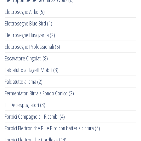
Elettropompe per acqua 220 volts
(0)
Elettroseghe Al-ko
(5)
Elettroseghe Blue Bird
(1)
Elettroseghe Husqvarna
(2)
Elettroseghe Professionali
(6)
Escavatore Cingolati
(8)
Falciatutto a Flagelli Mobili
(3)
Falciatutto a lama
(2)
Fermentatori Birra a Fondo Conico
(2)
Fili Decespugliatori
(3)
Forbici Campagnola - Ricambi
(4)
Forbici Elettroniche Blue Bird con batteria cintura
(4)
Forbici Elettroniche Cordless
(14)