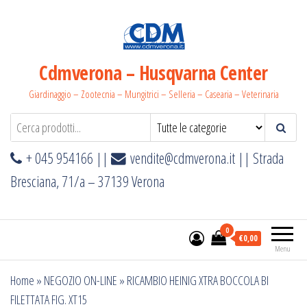
Salta
e
vai
al
Cdmverona – Husqvarna Center
contenuto
Giardinaggio – Zootecnia – Mungitrici – Selleria – Casearia – Veterinaria
+ 045 954166 ||
vendite@cdmverona.it
|| Strada
Bresciana, 71/a – 37139 Verona
0
€0,00
Menu
Home
»
NEGOZIO ON-LINE
»
RICAMBIO HEINIG XTRA BOCCOLA BI
FILETTATA FIG. XT15