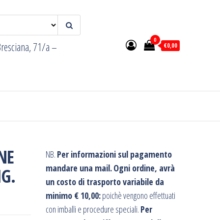
0
resciana, 71/a –
€0,00
NE
NB.
Per informazioni sul pagamento
mandare una mail.
Ogni ordine, avrà
IG.
un costo di trasporto variabile da
minimo € 10,00:
poichè vengono effettuati
con imballi e procedure speciali.
Per