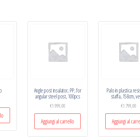
io
Angle post insulator, PP, for
Palo in plastica resi
angular steel post, 100pcs
staffa, 158cm, v
€
1.999,00
€
1.799,00
llo
Aggiungi al carrello
Aggiungi al carr