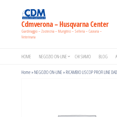
Salta
e
vai
Cdmverona – Husqvarna Center
al
Giardinaggio – Zootecnia – Mungitrici – Selleria – Casearia –
contenuto
Veterinaria
HOME
NEGOZIO ON-LINE
CHI SIAMO
BLOG
Home
»
NEGOZIO ON-LINE
»
RICAMBIO LISCOP PROFI LINE DAD