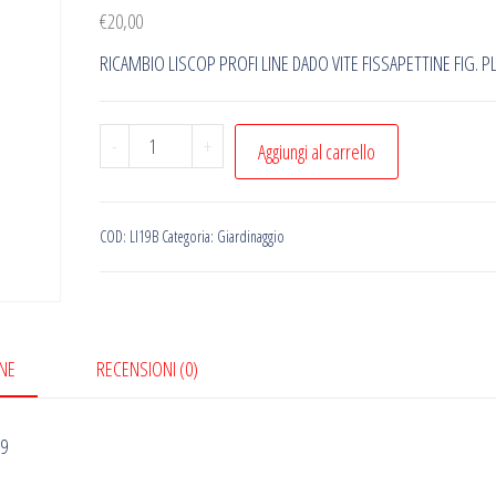
€
20,00
RICAMBIO LISCOP PROFI LINE DADO VITE FISSAPETTINE FIG. P
RICAMBIO
-
+
Aggiungi al carrello
LISCOP
PROFI
LINE
COD:
LI19B
Categoria:
Giardinaggio
DADO
VITE
FISSAPETTINE
FIG.
NE
RECENSIONI (0)
PL19
quantità
19