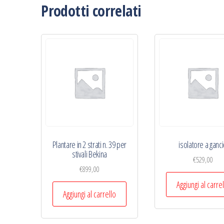
Prodotti correlati
Plantare in 2 strati n. 39 per
isolatore a ganc
stivali Bekina
€
529,00
€
899,00
Aggiungi al carre
Aggiungi al carrello