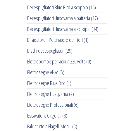
Decespugliatori Blue Bird a scoppio
(16)
Decespugliatori Husqvarna a batteria
(17)
Decespugliatori Husqvarna a scoppio
(14)
Diradatore - Pettinatore dei Fiori
(1)
Dischi decespugliatori
(29)
Elettropompe per acqua 220 volts
(0)
Elettroseghe Al-ko
(5)
Elettroseghe Blue Bird
(1)
Elettroseghe Husqvarna
(2)
Elettroseghe Professionali
(6)
Escavatore Cingolati
(8)
Falciatutto a Flagelli Mobili
(3)