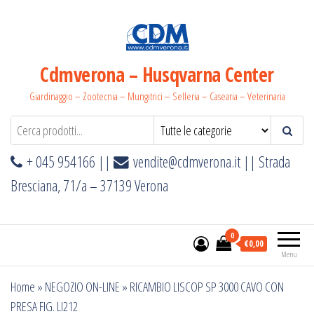
Salta
e
vai
al
Cdmverona – Husqvarna Center
contenuto
Giardinaggio – Zootecnia – Mungitrici – Selleria – Casearia – Veterinaria
+ 045 954166 ||
vendite@cdmverona.it
|| Strada
Bresciana, 71/a – 37139 Verona
0
€0,00
Menu
Home
»
NEGOZIO ON-LINE
»
RICAMBIO LISCOP SP 3000 CAVO CON
PRESA FIG. LI212