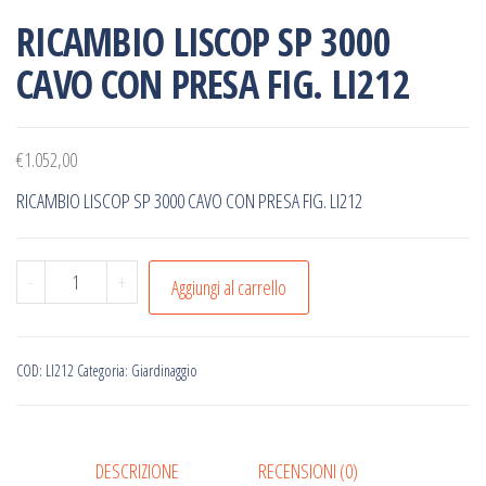
RICAMBIO LISCOP SP 3000
CAVO CON PRESA FIG. LI212
€
1.052,00
RICAMBIO LISCOP SP 3000 CAVO CON PRESA FIG. LI212
RICAMBIO
-
+
Aggiungi al carrello
LISCOP
SP
3000
COD:
LI212
Categoria:
Giardinaggio
CAVO
CON
PRESA
DESCRIZIONE
RECENSIONI (0)