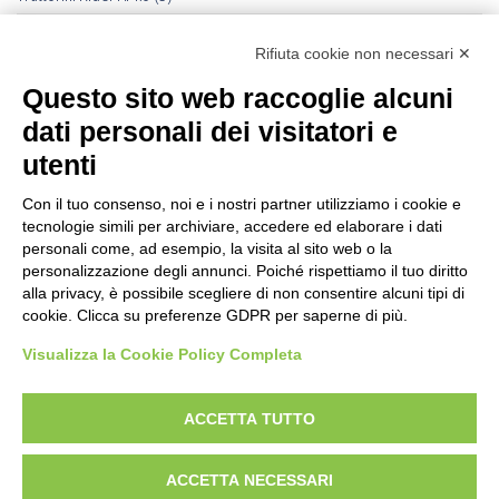
Trattorini Rider Husqvarna
(25)
Rifiuta cookie non necessari ✕
Trattorini Rider Husqvarna - Accessori
(27)
Questo sito web raccoglie alcuni
Trattorini Rider Husqvarna - Piatti di taglio
(6)
dati personali dei visitatori e
Trinciasarmenti
(25)
utenti
Trinciatutto Trattorino
(7)
Con il tuo consenso, noi e i nostri partner utilizziamo i cookie e
tecnologie simili per archiviare, accedere ed elaborare i dati
Troncarami manuali
(3)
personali come, ad esempio, la visita al sito web o la
personalizzazione degli annunci. Poiché rispettiamo il tuo diritto
Troncatrici a catena diamanta
(0)
alla privacy, è possibile scegliere di non consentire alcuni tipi di
cookie. Clicca su preferenze GDPR per saperne di più.
Troncatrici Manuali Elettriche
(2)
Visualizza la Cookie Policy Completa
Turbine da neve
(0)
Utensili Husqvrna Forestali
(12)
ACCETTA TUTTO
Verricelli a scoppio
(12)
ACCETTA NECESSARI
Verricelli elettrici
(9)