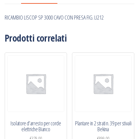
FIG.
LI212
RICAMBIO LISCOP SP 3000 CAVO CON PRESA FIG. LI212
quantità
Prodotti correlati
Isolatore d’arresto per corde
Plantare in 2 strati n. 39 per stivali
elettriche Bianco
Bekina
€
379,00
€
899,00