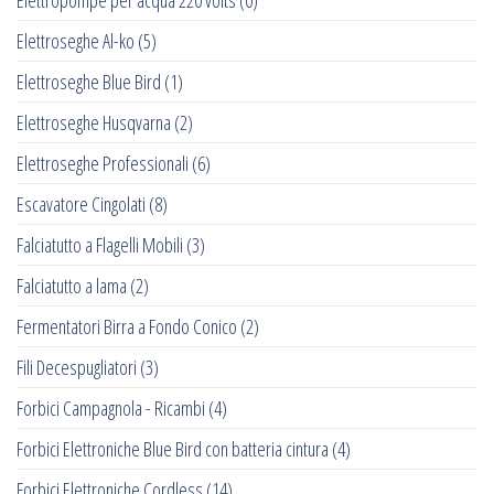
Elettropompe per acqua 220 volts
(0)
Elettroseghe Al-ko
(5)
Elettroseghe Blue Bird
(1)
Elettroseghe Husqvarna
(2)
Elettroseghe Professionali
(6)
Escavatore Cingolati
(8)
Falciatutto a Flagelli Mobili
(3)
Falciatutto a lama
(2)
Fermentatori Birra a Fondo Conico
(2)
Fili Decespugliatori
(3)
Forbici Campagnola - Ricambi
(4)
Forbici Elettroniche Blue Bird con batteria cintura
(4)
Forbici Elettroniche Cordless
(14)