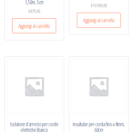
1,50m, 5cm
€
10.900,00
€
479,00
Aggiungi al carrello
Aggiungi al carrello
Isolatore d’arresto per corde
Insultube per corda fino a 8mm,
elettriche Bianco
60cm