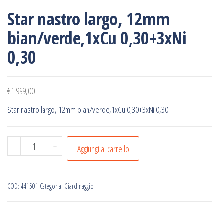
Star nastro largo, 12mm
bian/verde,1xCu 0,30+3xNi
0,30
€
1.999,00
Star nastro largo, 12mm bian/verde,1xCu 0,30+3xNi 0,30
Star
-
+
Aggiungi al carrello
nastro
largo,
12mm
COD:
441501
Categoria:
Giardinaggio
bian/verde,1xCu
0,30+3xNi