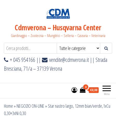
Salta
e
vai
al
Cdmverona – Husqvarna Center
contenuto
Giardinaggio – Zootecnia – Mungitrici – Selleria – Casearia – Veterinaria
+ 045 954166 ||
vendite@cdmverona.it
|| Strada
Bresciana, 71/a – 37139 Verona
0
€0,00
Menu
Home
»
NEGOZIO ON-LINE
»
Star nastro largo, 12mm bian/verde,1xCu
0,30+3xNi 0,30