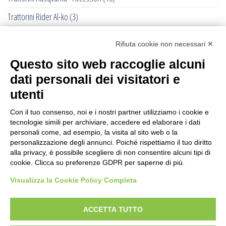
Trattorini Rider Al-ko
(3)
Trattorini Rider Husqvarna
(25)
Rifiuta cookie non necessari ✕
Trattorini Rider Husqvarna - Accessori
(27)
Questo sito web raccoglie alcuni
Trattorini Rider Husqvarna - Piatti di taglio
(6)
dati personali dei visitatori e
Trinciasarmenti
(25)
utenti
Trinciatutto Trattorino
(7)
Con il tuo consenso, noi e i nostri partner utilizziamo i cookie e
tecnologie simili per archiviare, accedere ed elaborare i dati
Troncarami manuali
(3)
personali come, ad esempio, la visita al sito web o la
personalizzazione degli annunci. Poiché rispettiamo il tuo diritto
Troncatrici a catena diamanta
(0)
alla privacy, è possibile scegliere di non consentire alcuni tipi di
cookie. Clicca su preferenze GDPR per saperne di più.
Troncatrici Manuali Elettriche
(2)
Visualizza la Cookie Policy Completa
Turbine da neve
(0)
Utensili Husqvrna Forestali
(12)
ACCETTA TUTTO
Verricelli a scoppio
(12)